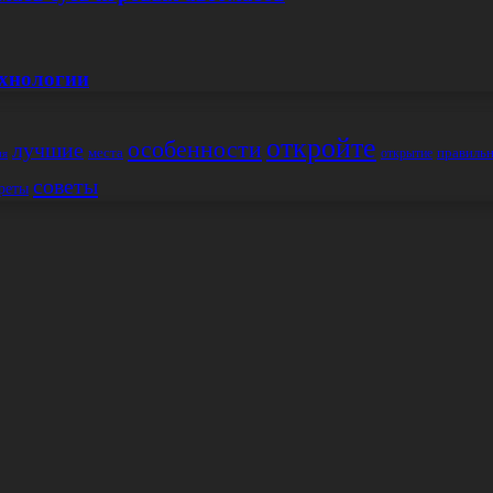
ехнологии
откройте
особенности
лучшие
места
правиль
открытие
ия
советы
реты