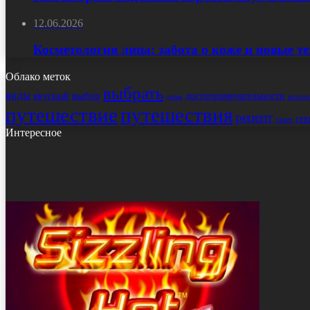
12.06.2026
Косметология лица: забота о коже и новые т
Облако меток
выбрать
виды
выбор
достопримечательности
вкусный
истор
дома
путешествие
путешествия
рецепт
сек
салат
Интересное