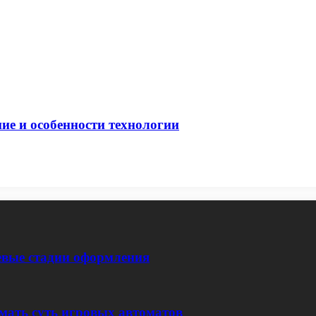
ие и особенности технологии
евые стадии оформления
мать суть игровых автоматов