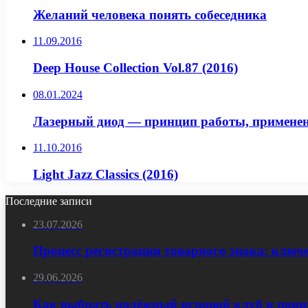
Желаний человека понять собеседника
11.09.2016
Deep House Collection Vol.87 (2016)
08.01.2024
Лазерный диод — принцип работы, применен
11.10.2016
Light Jazz Classics (2016)
Последние записи
23.07.2026
Процесс регистрации товарного знака: ключ
29.06.2026
Как выбрать надёжный игровой клуб и пони