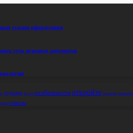
евые стадии оформления
мать суть игровых автоматов
ехнологии
откройте
особенности
лучшие
места
правиль
открытие
ия
советы
реты