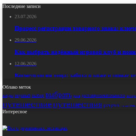
Последние записи
23.07.2026
Процесс регистрации товарного знака: ключ
29.06.2026
Как выбрать надёжный игровой клуб и пони
12.06.2026
Косметология лица: забота о коже и новые т
Облако меток
выбрать
виды
выбор
достопримечательности
вкусный
истор
дома
путешествие
путешествия
рецепт
сек
салат
Интересное