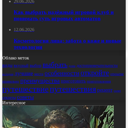
29.06.2026
Как выбрать надёжный игровой клуб и
понимать суть игровых автоматов
12.06.2026
Косметология лица: забота о коже и новые
технологии
Облако меток
выбрать
виды
выбор
достопримечательности
вкусный
дома
откройте
особенности
лучшие
места
открытие
история
преимущества
приготовить
правильно
приготовления
путешествие
путешествия
рецепт
салат
советы
секреты
Интересное