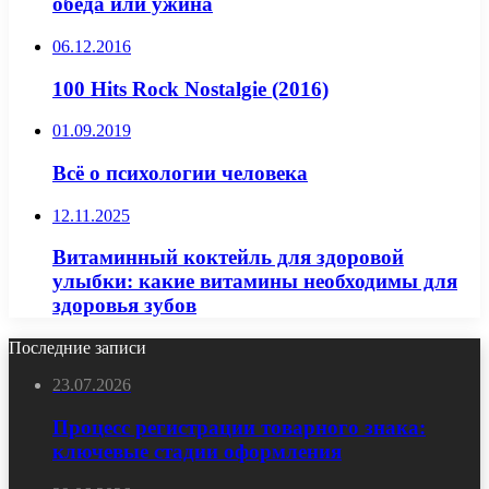
обеда или ужина
06.12.2016
100 Hits Rock Nostalgie (2016)
01.09.2019
Всё о психологии человека
12.11.2025
Витаминный коктейль для здоровой
улыбки: какие витамины необходимы для
здоровья зубов
Последние записи
23.07.2026
Процесс регистрации товарного знака:
ключевые стадии оформления