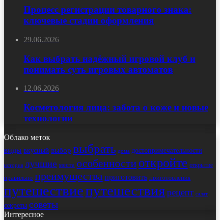
Процесс регистрации товарного знака:
ключевые стадии оформления
29.06.2026
Как выбрать надёжный игровой клуб и
понимать суть игровых автоматов
12.06.2026
Косметология лица: забота о коже и новые
технологии
Облако меток
выбрать
виды
выбор
достопримечательности
вкусный
дома
откройте
особенности
лучшие
места
открытие
история
преимущества
приготовить
правильно
приготовления
путешествие
путешествия
рецепт
салат
советы
секреты
Интересное