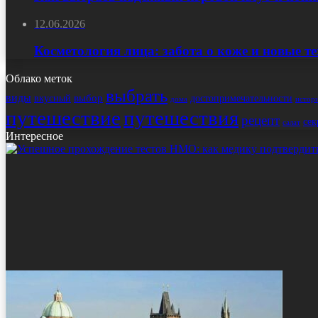
12.06.2026
Косметология лица: забота о коже и новые т
Облако меток
выбрать
виды
выбор
достопримечательности
вкусный
истор
дома
путешествие
путешествия
рецепт
сек
салат
Интересное