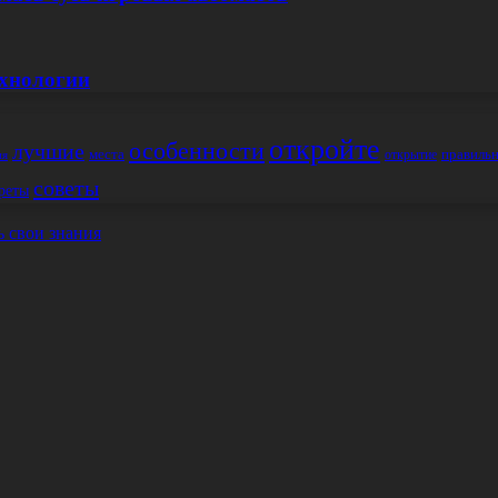
ехнологии
откройте
особенности
лучшие
места
правиль
открытие
ия
советы
реты