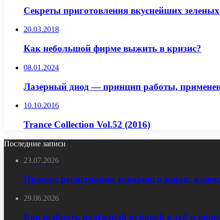
Секреты приготовления вкуснейших зеленых
20.03.2018
Как небольшой фирме выжить в кризис?
08.01.2024
Лазерный диод — принцип работы, применен
10.10.2016
Trance Collection Vol.52 (2016)
Последние записи
23.07.2026
Процесс регистрации товарного знака: ключ
29.06.2026
Как выбрать надёжный игровой клуб и пони