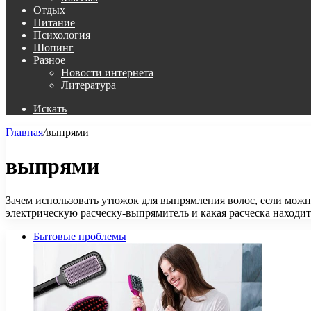
Отдых
Питание
Психология
Шопинг
Разное
Новости интернета
Литература
Искать
Главная
/
выпрями
выпрями
Зачем использовать утюжок для выпрямления волос, если мож
электрическую расческу-выпрямитель и какая расческа находи
Бытовые проблемы