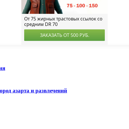
ия
город азарта и развлечений