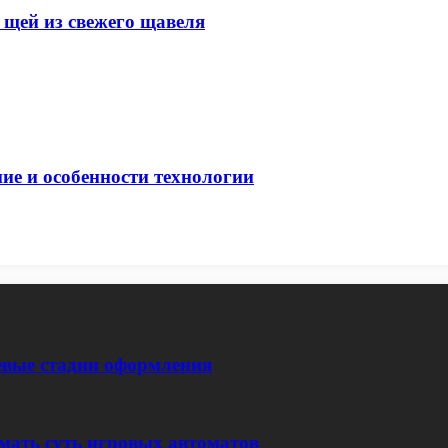
 щей из свежего щавеля
ие и особенности технологии
евые стадии оформления
мать суть игровых автоматов