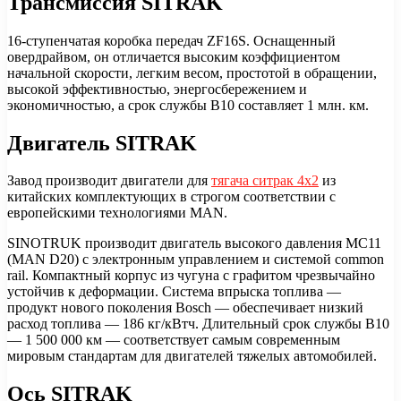
Трансмиссия SITRAK
16-ступенчатая коробка передач ZF16S. Оснащенный
овердрайвом, он отличается высоким коэффициентом
начальной скорости, легким весом, простотой в обращении,
высокой эффективностью, энергосбережением и
экономичностью, а срок службы B10 составляет 1 млн. км.
Двигатель SITRAK
Завод производит двигатели для
тягача ситрак 4х2
из
китайских комплектующих в строгом соответствии с
европейскими технологиями MAN.
SINOTRUK производит двигатель высокого давления MC11
(MAN D20) с электронным управлением и системой common
rail. Компактный корпус из чугуна с графитом чрезвычайно
устойчив к деформации. Система впрыска топлива —
продукт нового поколения Bosch — обеспечивает низкий
расход топлива — 186 кг/кВтч. Длительный срок службы B10
— 1 500 000 км — соответствует самым современным
мировым стандартам для двигателей тяжелых автомобилей.
Ось SITRAK