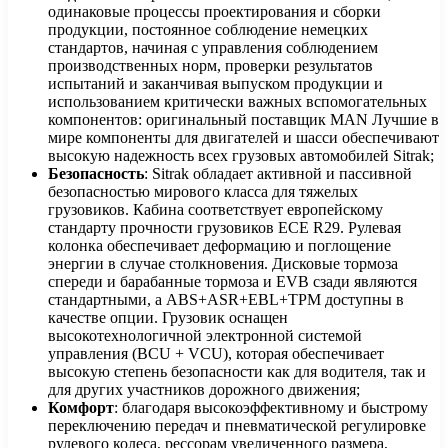
одинаковые процессы проектирования и сборки
продукции, постоянное соблюдение немецких
стандартов, начиная с управления соблюдением
производственных норм, проверки результатов
испытаний и заканчивая выпуском продукции и
использованием критически важных вспомогательных
компонентов: оригинальный поставщик MAN Лучшие в
мире компоненты для двигателей и шасси обеспечивают
высокую надежность всех грузовых автомобилей Sitrak;
Безопасность
: Sitrak обладает активной и пассивной
безопасностью мирового класса для тяжелых
грузовиков. Кабина соответствует европейскому
стандарту прочности грузовиков ECE R29. Рулевая
колонка обеспечивает деформацию и поглощение
энергии в случае столкновения. Дисковые тормоза
спереди и барабанные тормоза и EVB сзади являются
стандартными, а ABS+ASR+EBL+TPM доступны в
качестве опции. Грузовик оснащен
высокотехнологичной электронной системой
управления (BCU + VCU), которая обеспечивает
высокую степень безопасности как для водителя, так и
для других участников дорожного движения;
Комфорт
: благодаря высокоэффективному и быстрому
переключению передач и пневматической регулировке
рулевого колеса, рессорам увеличенного размера,