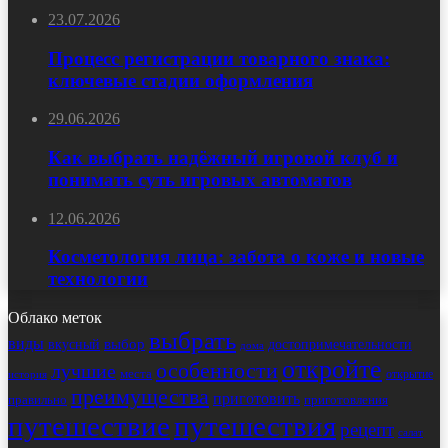
23.07.2026
Процесс регистрации товарного знака:
ключевые стадии оформления
29.06.2026
Как выбрать надёжный игровой клуб и
понимать суть игровых автоматов
12.06.2026
Косметология лица: забота о коже и новые
технологии
Облако меток
выбрать
виды
выбор
достопримечательности
вкусный
дома
откройте
особенности
лучшие
места
открытие
история
преимущества
приготовить
правильно
приготовления
путешествие
путешествия
рецепт
салат