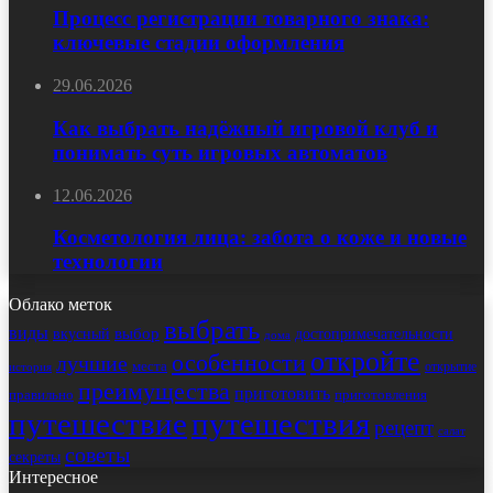
Процесс регистрации товарного знака:
ключевые стадии оформления
29.06.2026
Как выбрать надёжный игровой клуб и
понимать суть игровых автоматов
12.06.2026
Косметология лица: забота о коже и новые
технологии
Облако меток
выбрать
виды
выбор
достопримечательности
вкусный
дома
откройте
особенности
лучшие
места
открытие
история
преимущества
приготовить
правильно
приготовления
путешествие
путешествия
рецепт
салат
советы
секреты
Интересное