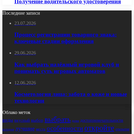
Получение водительского удостоверения
Последние записи
23.07.2026
Процесс регистрации товарного знака:
ключевые стадии оформления
29.06.2026
Как выбрать надёжный игровой клуб и
понимать суть игровых автоматов
12.06.2026
Косметология лица: забота о коже и новые
технологии
Облако меток
выбрать
виды
выбор
достопримечательности
вкусный
дома
откройте
особенности
лучшие
места
открытие
история