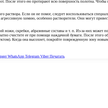
ют. После этого ею протирают всю поверхность полотна. Чтобы 
о раствора. Если он не помог, следует воспользоваться специа
 агрессивную химию, особенно растворители. Они могут привес
й ножи, скребки, абразивные составы и т. п. Из-за них может п
уратно счистите ее при помощи наждачной бумаги. После этого о
ктом). Когда она высохнет, покройте поврежденную зону новым
nger
WhatsApp
Telegram
Viber
Печатать