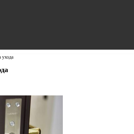
 ухода
ода