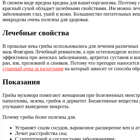
В свежем виде вредны вредны для вашегоорганизма. Поэтому н
красный сухой обладает целебными свойствами. Им можно лечи
заболеваниях глаз, ушей и кожи. Большинство питательных ве
микродозы очень полезны для здоровья.
Лечебные свойства
В прошлые века грибы использовались для лечения различных 
мазь Флягарик Лечебный ревматизм, а при остеохондрозе испо
эффективна при женских заболеваниях, артритах суставов и ко
ран, язв, пролежней и синяков. Потому что препарат наноситс
сушеный цена за килограмм
на который зависит от способа обр
Показания
Грибы мухомора помогают женщинам при болезненных менстру
папилломы, экзема, грибок и дерматит. Биоактивные вещества
улучшают выведение мокроты.
Почему грибы более полезны для.
Устраняет спазм сосудов, варикозное расширение вен и ат
Лечит расстройства сна;
С гипертонией и сосудистыми заболеваниями;