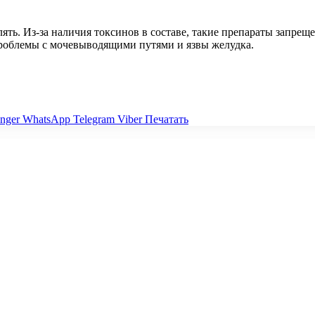
лять. Из-за наличия токсинов в составе, такие препараты запр
роблемы с мочевыводящими путями и язвы желудка.
nger
WhatsApp
Telegram
Viber
Печатать