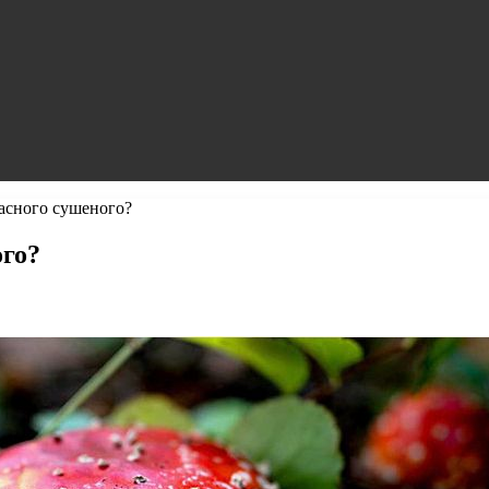
расного сушеного?
ого?