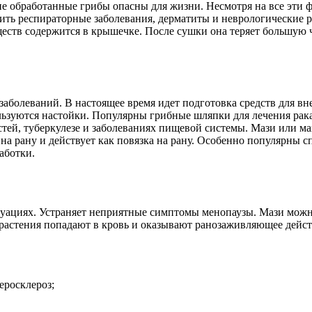
е обработанные грибы опасны для жизни. Несмотря на все эти ф
ть респираторные заболевания, дерматиты и неврологические р
ществ содержится в крышечке. После сушки она теряет большую 
заболеваний. В настоящее время идет подготовка средств для в
льзуются настойки. Популярны грибные шляпки для лечения рака
стей, туберкулезе и заболеваниях пищевой системы. Мази или м
я на рану и действует как повязка на рану. Особенно популярны
аботки.
ациях. Устраняет неприятные симптомы менопаузы. Мази можно
 растения попадают в кровь и оказывают ранозаживляющее дейст
еросклероз;