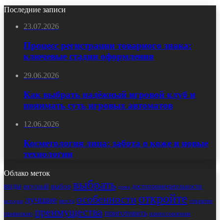
Последние записи
23.07.2026
Процесс регистрации товарного знака:
ключевые стадии оформления
29.06.2026
Как выбрать надёжный игровой клуб и
понимать суть игровых автоматов
12.06.2026
Косметология лица: забота о коже и новые
технологии
Облако меток
выбрать
виды
выбор
достопримечательности
вкусный
дома
откройте
особенности
лучшие
места
открытие
история
преимущества
приготовить
правильно
приготовления