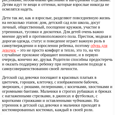
Детям идут те вещи и оттенки, которые взрослые никогда не
осмелятся надеть.
Дети так же, как и взрослые, разделяют повседневную жизнь
на несколько этапов: дом, детский сад или школа, досуг
личный, общественный, посещение кружков, участие в
утренниках, тусовки и дискотеки. Для детей очень важно
мнение друзей и противоположного пола. Престиж, модная и
дорогая одежда, статус и поведение играет важную роль в
самоутверждении и взрослении ребенка, поэтому
обувь для
девочек
– это не просто комфорт и тепло, это то, на что
случайные прохожие обращают внимание, и в первую
очередь, конечно же, друзья. Родители способны предостеречь
и оказать поддержку ребенку при неправильном подходе к
самоусовершенствованию своей личности.
Детский сад девочки посещают в красивых платьях в
цветочек, горошек, клеточку, с изображением бабочек,
зверюшек, с рюшами, пелеринами, с косичками, хвостиками и
огромными бантами. Мальчики в строгих рубашках и брюках
с наглаженными стрелками, в джинсах и футболках, с
короткими стрижками и оставленными чубчиками. На
утренник в детский сад девочки и мальчики приходят в
костюмированных костюмах, каждый в своей роли.