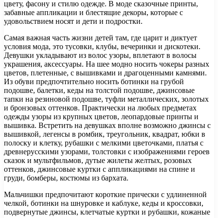
цвету, фасону и стилю одежде. В моде сказочные принты,
забавные аппликации и блестящие декоры, которые с
удовольствием носят и дети и подростки.
Самая важная часть жизни детей там, где царит и диктует
условия мода, это тусовки, клубы, вечеринки и дискотеки.
Девушки укладывают из волос узоры, вплетают в волосы
украшения, аксессуары. На шее модно носить чокеры разных
цветов, плетенные, с вышивками и драгоценными камнями.
Из обуви предпочтительно носить ботинки на грубой
подошве, балетки, кеды на толстой подошве, джинсовые
тапки на резиновой подошве, туфли металлических, золотых
и бронзовых оттенков. Практически на любых предметах
одежды узоры из крупных цветов, леопардовые принты и
вышивка. Встретить на девушках вполне возможно джинсы с
вышивкой, легенсы в ромбик, треугольник, квадрат, юбки в
полоску и клетку, рубашки с мелкими цветочками, платья с
древнерусскими узорами, толстовки с изображениями героев
сказок и мультфильмов, дутые жилеты желтых, розовых
оттенков, джинсовые куртки с аппликациями на спине и
груди, бомберы, костюмы из бархата.
Мальчишки предпочитают короткие прически с удлиненной
челкой, ботинки на шнуровке и каблуке, кеды и кроссовки,
подвернутые джинсы, клетчатые куртки и рубашки, кожаные