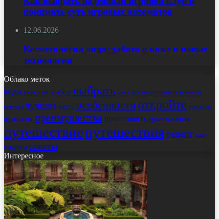
Как выбрать надёжный игровой клуб и
понимать суть игровых автоматов
12.06.2026
Косметология лица: забота о коже и новые
технологии
Облако меток
выбрать
виды
выбор
достопримечательности
вкусный
дома
откройте
особенности
лучшие
места
открытие
история
преимущества
приготовить
правильно
приготовления
путешествие
путешествия
рецепт
салат
советы
секреты
Интересное