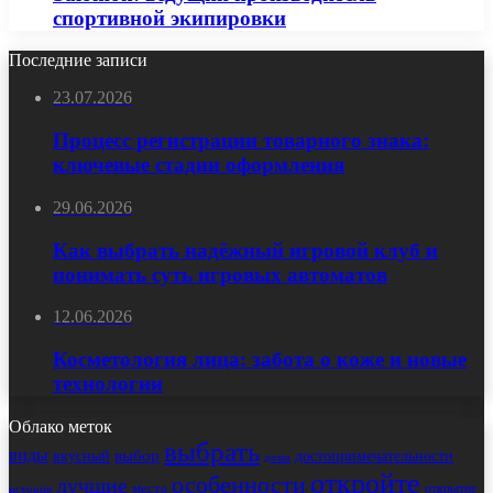
спортивной экипировки
Последние записи
23.07.2026
Процесс регистрации товарного знака:
ключевые стадии оформления
29.06.2026
Как выбрать надёжный игровой клуб и
понимать суть игровых автоматов
12.06.2026
Косметология лица: забота о коже и новые
технологии
Облако меток
выбрать
виды
выбор
достопримечательности
вкусный
дома
откройте
особенности
лучшие
места
открытие
история