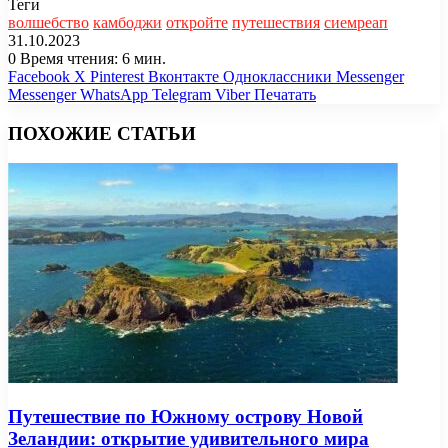
Теги
волшебство
камбоджи
откройте
путешествия
сиемреап
31.10.2023
0
Время чтения: 6 мин.
Facebook
X
Pinterest
Вконтакте
Одноклассники
Messenger
Messenger
WhatsApp
Telegram
Viber
Печатать
ПОХОЖИЕ СТАТЬИ
Путешествие по Южному острову Новой
Зеландии: открытие удивительного мира