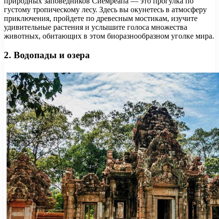
природных заповедников Сиемреапа — это прогулка по
густому тропическому лесу. Здесь вы окунетесь в атмосферу
приключения, пройдете по древесным мостикам, изучите
удивительные растения и услышите голоса множества
животных, обитающих в этом биоразнообразном уголке мира.
2. Водопады и озера