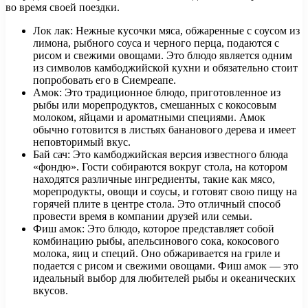
во время своей поездки.
Лок лак: Нежные кусочки мяса, обжаренные с соусом из
лимона, рыбного соуса и черного перца, подаются с
рисом и свежими овощами. Это блюдо является одним
из символов камбоджийской кухни и обязательно стоит
попробовать его в Сиемреапе.
Амок: Это традиционное блюдо, приготовленное из
рыбы или морепродуктов, смешанных с кокосовым
молоком, яйцами и ароматными специями. Амок
обычно готовится в листьях бананового дерева и имеет
неповторимый вкус.
Бай сач: Это камбоджийская версия известного блюда
«фондю». Гости собираются вокруг стола, на котором
находятся различные ингредиенты, такие как мясо,
морепродукты, овощи и соусы, и готовят свою пищу на
горячей плите в центре стола. Это отличный способ
провести время в компании друзей или семьи.
Фиш амок: Это блюдо, которое представляет собой
комбинацию рыбы, апельсинового сока, кокосового
молока, яиц и специй. Оно обжаривается на гриле и
подается с рисом и свежими овощами. Фиш амок — это
идеальный выбор для любителей рыбы и океанических
вкусов.