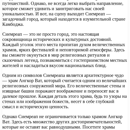
путешествий. Однако, не всегда легко выбрать направление,
которое сможет удивить и заинтриговать нас своей
уникальностью. И вот, на сцену выходит Сиемреап —
загадочный город, который находится в изумительной стране
Камбоджа.
Сиемреап — это не просто город, это настоящая
сокровищница исторических и культурных достояний.
Каждый уголок этого места пропитан духом величественных
храмов, ярких фестивалей и неповторимой атмосферы. Здесь
вы сможете окунуться в мир религиозных ритуалов и
сказочных легенд, познакомиться с гостеприимством местных
жителей и насладиться вкусом национальных блюд.
Одним из символов Сиемреапа является архитектурное чудо
— храм Ангкор Ват, который считается одним из величайших
религиозных сооружений мира. Его величественные стены и
изящные башни поражают воображение и переносят вас в
далекое прошлое. Каждая деталь этого храма, будь то узоры на
стенах или изображения божеств, несет в себе глубокий
смысл и историческую ценность.
Однако Сиемреап не ограничивается только храмом Ангкор
Ват. Здесь есть множество других достопримечательностей,
которые не оставят вас равнодушными. Посетите храмы