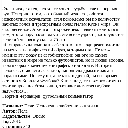
Эта книга для тех, кто хочет узнать судьбу Пеле из первых
рук. Историю о том, как обычный человек добился
невероятных результатов, стал рекордсменом по количеству
забитых голов и трехкратным обладателем Кубка мира. Он
стал легендой. А книга – откровением. Главная ценность в
том, что за пару часов вы узнаете всю мудрость, которую этот
великий человек узнал за 75 лет.
«Я стараюсь напоминать себе о том, что люди реагируют не
на меня, а на мифический образ, которым стал Пеле» –
именно эту фразу из автобиографии одного из самых
известных в мире не только футболистов, но и людей вообще,
я бы выбрал в качестве эпиграфа к этой книге. История
человека, ставшего легендой, наполнена драматизмом и
парадоксами. Почему он, а не кто-то другой, на все времена
останется Королем Футбола? Книга не дает прямого ответа на
этот вопрос, но, безусловно, заставит читателя глубоко
задуматься…
Георгий Черданцев, футбольный комментатор
Название:
Пеле. Исповедь влюбленного в жизнь
Автор:
Пеле
Издательство:
Эксмо
Год:
2016
Страниц:
340