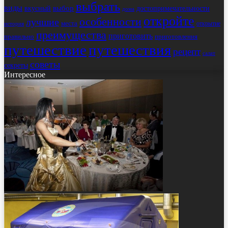
выбрать
виды
выбор
достопримечательности
вкусный
дома
откройте
особенности
лучшие
места
открытие
история
преимущества
приготовить
правильно
приготовления
путешествие
путешествия
рецепт
салат
советы
секреты
Интересное