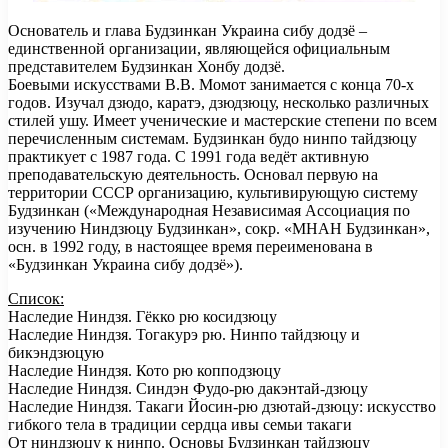
Основатель и глава Будзинкан Украина сибу додзё –
единственной организации, являющейся официальным
представителем Будзинкан Хонбу додзё.
Боевыми искусствами В.В. Момот занимается с конца 70-х
годов. Изучал дзюдо, каратэ, дзюдзюцу, несколько различных
стилей ушу. Имеет ученические и мастерские степени по всем
перечисленным системам. Будзинкан будо нинпо тайдзюцу
практикует с 1987 года. С 1991 года ведёт активную
преподавательскую деятельность. Основал первую на
территории СССР организацию, культивирующую систему
Будзинкан («Международная Независимая Ассоциация по
изучению Ниндзюцу Будзинкан», сокр. «МНАН Будзинкан»,
осн. в 1992 году, в настоящее время переименована в
«Будзинкан Украина сибу додзё»).
Список:
Наследие Ниндзя. Гёкко рю косидзюцу
Наследие Ниндзя. Тогакурэ рю. Нинпо тайдзюцу и
бикэндзюцую
Наследие Ниндзя. Кото рю копподзюцу
Наследие Ниндзя. Синдэн Фудо-рю дакэнтай-дзюцу
Наследие Ниндзя. Такаги Йосин-рю дзютай-дзюцу: искусство
гибкого тела в традиции сердца ивы семьи такаги
От ниндзюцу к нинпо. Основы Будзинкан тайдзюцу