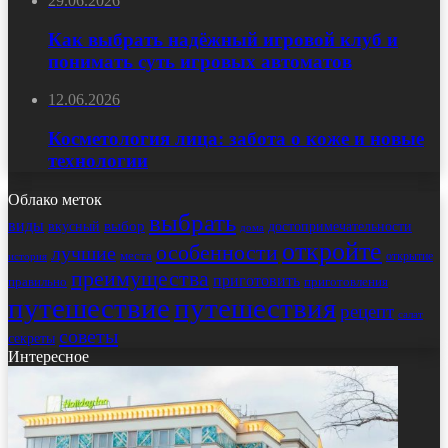
29.06.2026
Как выбрать надёжный игровой клуб и
понимать суть игровых автоматов
12.06.2026
Косметология лица: забота о коже и новые
технологии
Облако меток
выбрать
виды
выбор
достопримечательности
вкусный
дома
откройте
особенности
лучшие
места
открытие
история
преимущества
приготовить
правильно
приготовления
путешествие
путешествия
рецепт
салат
советы
секреты
Интересное