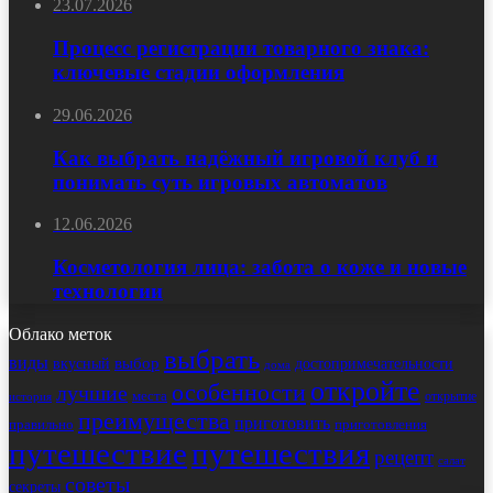
23.07.2026
Процесс регистрации товарного знака:
ключевые стадии оформления
29.06.2026
Как выбрать надёжный игровой клуб и
понимать суть игровых автоматов
12.06.2026
Косметология лица: забота о коже и новые
технологии
Облако меток
выбрать
виды
выбор
достопримечательности
вкусный
дома
откройте
особенности
лучшие
места
открытие
история
преимущества
приготовить
правильно
приготовления
путешествие
путешествия
рецепт
салат
советы
секреты