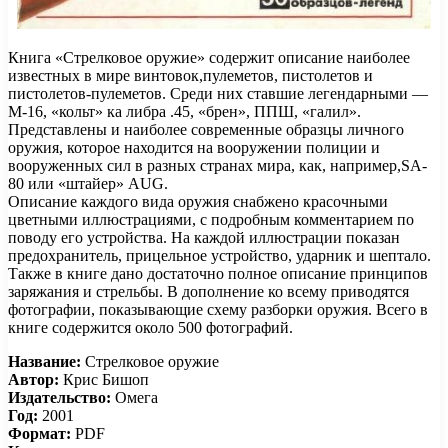
Книга «Стрелковое оружие» содержит описание наиболее
известных в мире винтовок,пулеметов, пистолетов и
пистолетов-пулеметов. Среди них ставшие легендарными —
М-16, «кольт» ка либра .45, «брен», ППШ, «галил».
Представлены и наиболее современные образцы личного
оружия, которое находится на вооружении полиции и
вооруженных сил в разных странах мира, как, например,SA-
80 или «штайер» AUG.
Описание каждого вида оружия снабжено красочными
цветными иллюстрациями, с подробным комментарием по
поводу его устройства. На каждой иллюстрации показан
предохранитель, прицельное устройство, ударник и шептало.
Также в книге дано достаточно полное описание принципов
заряжания и стрельбы. В дополнение ко всему приводятся
фотографии, показывающие схему разборки оружия. Всего в
книге содержится около 500 фотографий.
Название:
Стрелковое оружие
Автор:
Крис Бишоп
Издательство:
Омега
Год:
2001
Формат:
PDF