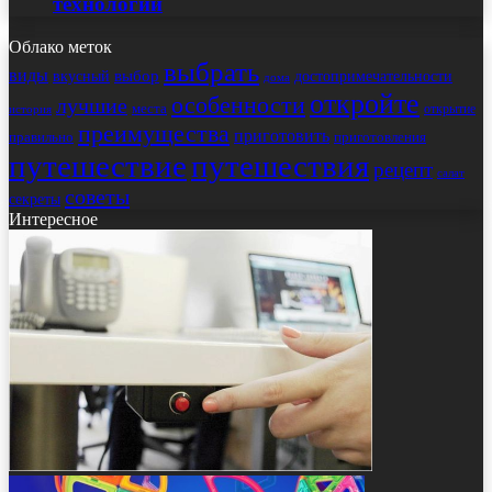
технологии
Облако меток
выбрать
виды
выбор
достопримечательности
вкусный
дома
откройте
особенности
лучшие
места
открытие
история
преимущества
приготовить
правильно
приготовления
путешествие
путешествия
рецепт
салат
советы
секреты
Интересное