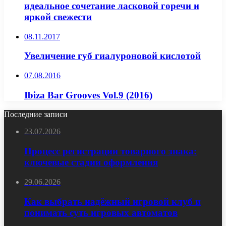
идеальное сочетание ласковой горечи и
яркой свежести
08.11.2017
Увеличение губ гиалуроновой кислотой
07.08.2016
Ibiza Bar Grooves Vol.9 (2016)
Последние записи
23.07.2026
Процесс регистрации товарного знака:
ключевые стадии оформления
29.06.2026
Как выбрать надёжный игровой клуб и
понимать суть игровых автоматов