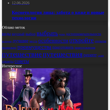
12.06.2026
Косметология лица: забота о коже и новые
технологии
Облако меток
выбрать
виды
выбор
достопримечательности
вкусный
дома
откройте
особенности
лучшие
места
открытие
история
преимущества
приготовить
правильно
приготовления
путешествие
путешествия
рецепт
салат
советы
секреты
Интересное