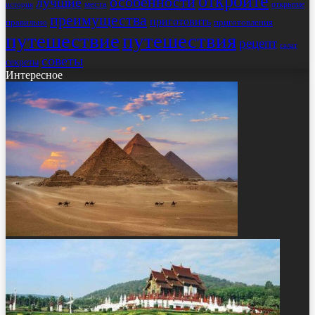
откройте
особенности
лучшие
места
открытие
история
преимущества
приготовить
правильно
приготовления
путешествие
путешествия
рецепт
салат
советы
секреты
Интересное