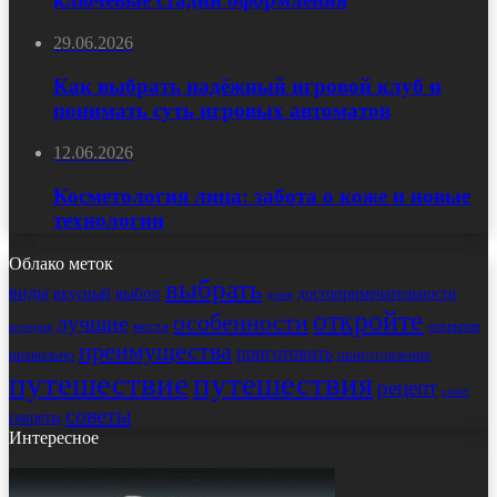
29.06.2026
Как выбрать надёжный игровой клуб и
понимать суть игровых автоматов
12.06.2026
Косметология лица: забота о коже и новые
технологии
Облако меток
выбрать
виды
выбор
достопримечательности
вкусный
дома
откройте
особенности
лучшие
места
открытие
история
преимущества
приготовить
правильно
приготовления
путешествие
путешествия
рецепт
салат
советы
секреты
Интересное