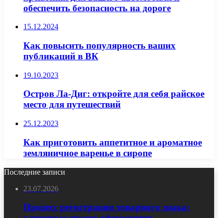
обеспечить безопасность на дороге
15.12.2024
Как повысить популярность ваших
публикаций в ВК
19.10.2023
Остров Ла-Диг: откройте для себя райское
место для путешествий
25.12.2023
Как приготовить аппетитное и ароматное
земляничное варенье в сиропе
Последние записи
23.07.2026
Процесс регистрации товарного знака:
ключевые стадии оформления