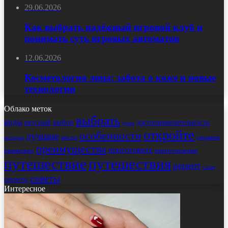
29.06.2026
Как выбрать надёжный игровой клуб и
понимать суть игровых автоматов
12.06.2026
Косметология лица: забота о коже и новые
технологии
Облако меток
выбрать
виды
выбор
достопримечательности
вкусный
дома
откройте
особенности
лучшие
места
открытие
история
преимущества
приготовить
правильно
приготовления
путешествие
путешествия
рецепт
салат
советы
секреты
Интересное