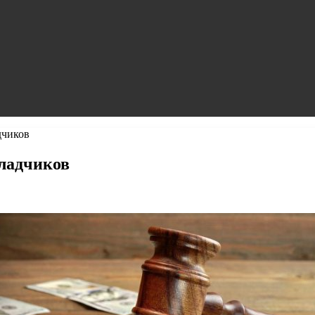
дчиков
кладчиков