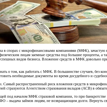
ава в спорах с микрофинансовыми компаниями (МФК), зачастую
изическим лицам заемные средства под большие проценты, а так
 успешных видов бизнеса. Вложение средств в МФК довольно при
нать о том, как работать с МФК. В большинстве случаев, без ко
товить необходимые документы во время досудебного и судебно
и. Самый распространенный риск вложения средств в микрофин
блей страхуются Агентством страхования вкладов (АСВ) в обязат
ющей под началом МФК страховой компании, то при банкротстве
МФО – выдача займов людям, не возвращающим долги. Вернуть св