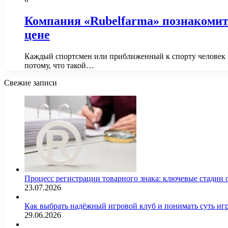
Компания «Rubelfarma» познакомит
цене
Каждый спортсмен или приближенный к спорту человек зн
потому, что такой…
Свежие записи
Процесс регистрации товарного знака: ключевые стадии
23.07.2026
Как выбрать надёжный игровой клуб и понимать суть иг
29.06.2026