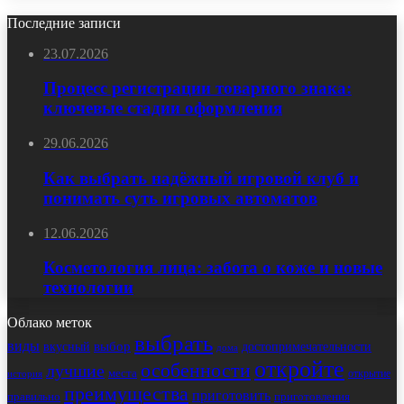
Последние записи
23.07.2026
Процесс регистрации товарного знака:
ключевые стадии оформления
29.06.2026
Как выбрать надёжный игровой клуб и
понимать суть игровых автоматов
12.06.2026
Косметология лица: забота о коже и новые
технологии
Облако меток
выбрать
виды
выбор
достопримечательности
вкусный
дома
откройте
особенности
лучшие
места
открытие
история
преимущества
приготовить
правильно
приготовления