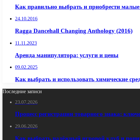
Как правильно выбрать и приобрести малые ф
24.10.2016
Ragga Dancehall Changing Anthology (2016)
11.11.2023
Аренда манипулятора: услуги и цены
09.02.2025
Как выбрать и использовать химические сред
Последние записи
23.07.2026
Процесс регистрации товарного знака: ключ
29.06.2026
Как выбрать надёжный игровой клуб и пони