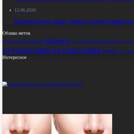
12.06.2026
Косметология лица: забота о коже и новые т
Облако меток
выбрать
виды
выбор
достопримечательности
вкусный
истор
дома
путешествие
путешествия
рецепт
сек
салат
Интересное