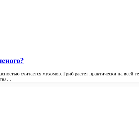
шеного?
пасностью считается мухомор. Гриб растет практически на всей
ства…