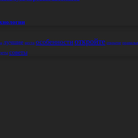
ехнологии
откройте
особенности
лучшие
места
правиль
открытие
ия
советы
реты