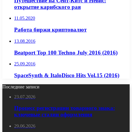
Путешествие на Сент-Китс и Невис:
открытие карибского рая
11.05.2020
Работа биржи криптовалют
13.08.2016
Beatport Top 100 Techno July 2016 (2016)
25.09.2016
SpaceSynth & ItaloDisco Hits Vol.15 (2016)
Последние записи
23.07.2026
Процесс регистрации товарного знака:
ключевые стадии оформления
29.06.2026