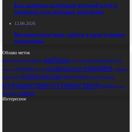
Как выбрать надёжный игровой клуб и
понимать суть игровых автоматов
12.06.2026
Косметология лица: забота о коже и новые
технологии
Облако меток
выбрать
виды
выбор
достопримечательности
вкусный
дома
откройте
особенности
лучшие
места
открытие
история
преимущества
приготовить
правильно
приготовления
путешествие
путешествия
рецепт
салат
советы
секреты
Интересное