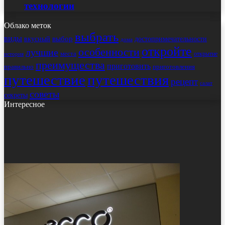
технологии
Облако меток
выбрать
виды
выбор
достопримечательности
вкусный
дома
откройте
особенности
лучшие
места
открытие
история
преимущества
приготовить
правильно
приготовления
путешествие
путешествия
рецепт
салат
советы
секреты
Интересное