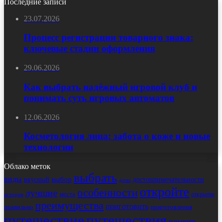
Последние записи
23.07.2026
Процесс регистрации товарного знака:
ключевые стадии оформления
29.06.2026
Как выбрать надёжный игровой клуб и
понимать суть игровых автоматов
12.06.2026
Косметология лица: забота о коже и новые
технологии
Облако меток
выбрать
виды
выбор
достопримечательности
вкусный
дома
откройте
особенности
лучшие
места
открытие
история
преимущества
приготовить
правильно
приготовления
путешествие
путешествия
рецепт