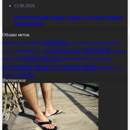
12.06.2026
Косметология лица: забота о коже и новые
технологии
Облако меток
выбрать
виды
выбор
достопримечательности
вкусный
дома
откройте
особенности
лучшие
места
открытие
история
преимущества
приготовить
правильно
приготовления
путешествие
путешествия
рецепт
салат
советы
секреты
Интересное