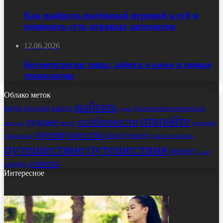
Как выбрать надёжный игровой клуб и
понимать суть игровых автоматов
12.06.2026
Косметология лица: забота о коже и новые
технологии
Облако меток
выбрать
виды
выбор
достопримечательности
вкусный
дома
откройте
особенности
лучшие
места
открытие
история
преимущества
приготовить
правильно
приготовления
путешествие
путешествия
рецепт
салат
советы
секреты
Интересное