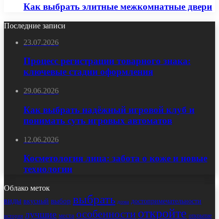
Как выбрать элитные межкомнатные двери
Последние записи
23.07.2026
Процесс регистрации товарного знака:
ключевые стадии оформления
29.06.2026
Как выбрать надёжный игровой клуб и
понимать суть игровых автоматов
12.06.2026
Косметология лица: забота о коже и новые
технологии
Облако меток
выбрать
виды
выбор
достопримечательности
вкусный
дома
откройте
особенности
лучшие
места
открытие
история