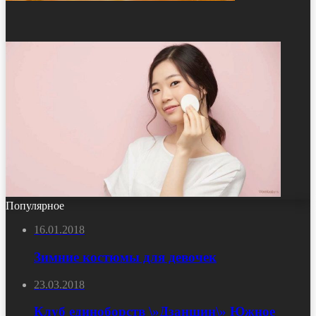
Популярное
16.01.2018
Зимние костюмы для девочек
23.03.2018
Клуб единоборств \»Дзаншин\» Южное