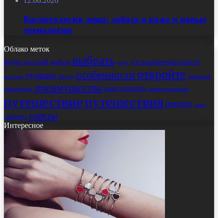
12.06.2026
Косметология лица: забота о коже и новые
технологии
Облако меток
выбрать
виды
выбор
достопримечательности
вкусный
дома
откройте
особенности
лучшие
места
открытие
история
преимущества
приготовить
правильно
приготовления
путешествие
путешествия
рецепт
салат
советы
секреты
Интересное