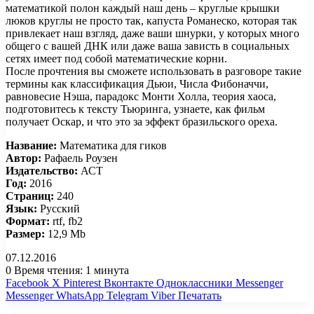
математикой полон каждый наш день – круглые крышки
люков круглы не просто так, капуста Романеско, которая так
привлекает наш взгляд, даже ваши шнурки, у которых много
общего с вашей ДНК или даже ваша зависть в социальных
сетях имеет под собой математические корни.
После прочтения вы сможете использовать в разговоре такие
термины как классификация Дьюи, Числа Фибоначчи,
равновесие Нэша, парадокс Монти Холла, теория хаоса,
подготовитесь к тексту Тьюринга, узнаете, как фильм
получает Оскар, и что это за эффект бразильского ореха.
Название:
Математика для гиков
Автор:
Рафаель Роузен
Издательство:
АСТ
Год:
2016
Страниц:
240
Язык:
Русский
Формат:
rtf, fb2
Размер:
12,9 Mb
07.12.2016
0
Время чтения: 1 минута
Facebook
X
Pinterest
Вконтакте
Одноклассники
Messenger
Messenger
WhatsApp
Telegram
Viber
Печатать