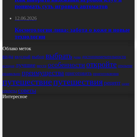
понимать суть игровых автоматов
12.06.2026
Косметология лица: забота о коже и новые
технологии
Облако меток
выбрать
виды
выбор
достопримечательности
вкусный
дома
откройте
особенности
лучшие
места
открытие
история
преимущества
приготовить
правильно
приготовления
путешествие
путешествия
рецепт
салат
советы
секреты
Интересное