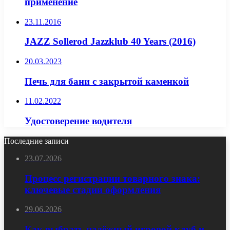
применение
23.11.2016
JAZZ Sollerod Jazzklub 40 Years (2016)
20.03.2023
Печь для бани с закрытой каменкой
11.02.2022
Удостоверение водителя
Последние записи
23.07.2026
Процесс регистрации товарного знака:
ключевые стадии оформления
29.06.2026
Как выбрать надёжный игровой клуб и