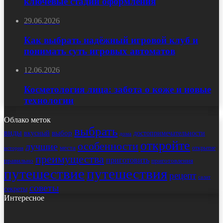
ключевые стадии оформления
29.06.2026
Как выбрать надёжный игровой клуб и
понимать суть игровых автоматов
12.06.2026
Косметология лица: забота о коже и новые
технологии
Облако меток
выбрать
виды
выбор
достопримечательности
вкусный
дома
откройте
особенности
лучшие
места
открытие
история
преимущества
приготовить
правильно
приготовления
путешествие
путешествия
рецепт
салат
советы
секреты
Интересное