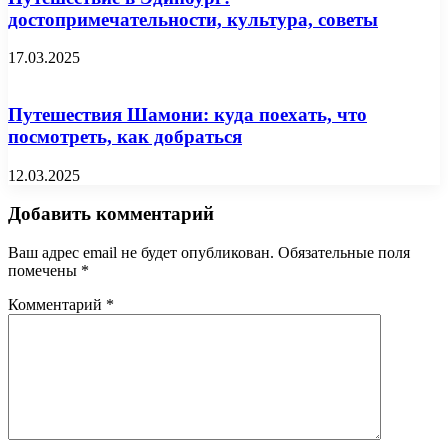
достопримечательности, культура, советы
17.03.2025
Путешествия Шамони: куда поехать, что
посмотреть, как добраться
12.03.2025
Добавить комментарий
Ваш адрес email не будет опубликован.
Обязательные поля
помечены
*
Комментарий
*