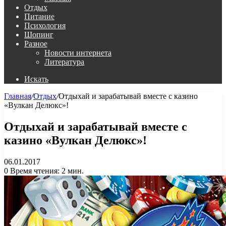
Отдых
Питание
Психология
Шопинг
Разное
Новости интернета
Литература
Искать
Главная
/
Отдых
/
Отдыхай и зарабатывай вместе с казино
«Вулкан Делюкс»!
Отдыхай и зарабатывай вместе с
казино «Вулкан Делюкс»!
06.01.2017
0
Время чтения: 2 мин.