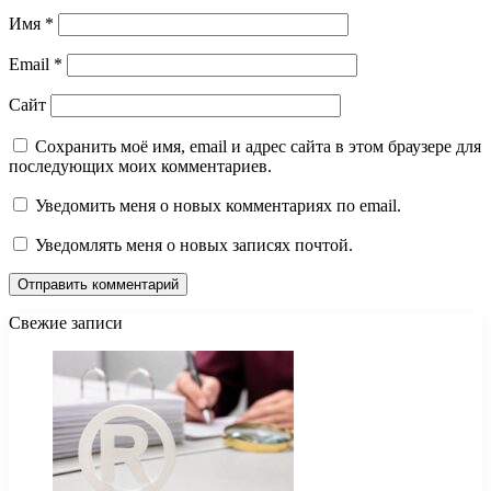
Имя
*
Email
*
Сайт
Сохранить моё имя, email и адрес сайта в этом браузере для
последующих моих комментариев.
Уведомить меня о новых комментариях по email.
Уведомлять меня о новых записях почтой.
Свежие записи