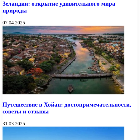
Зеландии: открытие удивительного мира
природы
07.04.2025
Путешествие в Хойан: достопримечательности,
советы и отзывы
31.03.2025