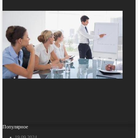
Популярное
19.09.2024