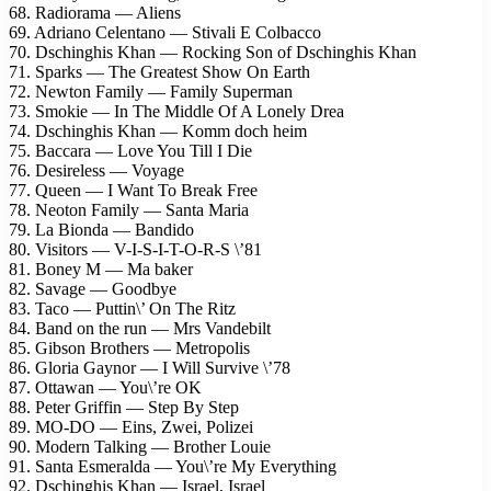
68. Radiorama — Aliens
69. Adriano Celentano — Stivali E Colbacco
70. Dschinghis Khan — Rocking Son of Dschinghis Khan
71. Sparks — The Greatest Show On Earth
72. Newton Family — Family Superman
73. Smokie — In The Middle Of A Lonely Drea
74. Dschinghis Khan — Komm doch heim
75. Baccara — Love You Till I Die
76. Desireless — Voyage
77. Queen — I Want To Break Free
78. Neoton Family — Santa Maria
79. La Bionda — Bandido
80. Visitors — V-I-S-I-T-O-R-S \’81
81. Boney M — Ma baker
82. Savage — Goodbye
83. Taco — Puttin\’ On The Ritz
84. Band on the run — Mrs Vandebilt
85. Gibson Brothers — Metropolis
86. Gloria Gaynor — I Will Survive \’78
87. Ottawan — You\’re OK
88. Peter Griffin — Step By Step
89. MO-DO — Eins, Zwei, Polizei
90. Modern Talking — Brother Louie
91. Santa Esmeralda — You\’re My Everything
92. Dschinghis Khan — Israel, Israel