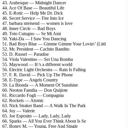
43. Arabesque — Midnight Dancer
44. Ace Of Base — Beautiful Life
45. E-Rotic — Help Me Dr. Dick
46. Secret Service — Fire Into Ice
47. barbara streisend — women is love
48. Inner Circle — Bad Boys
49. Toto Cutugno — Se Mi Ami
50. Yaki-Da — I Saw You Dancing
51. Bad Boys Blue — Gimme Gimme Your Lovin\’ (Littl
52. Mr. President — Cachito Bandito
53. D. Russel — Paradise
54. Viola Valentino — Sei Una Bomba
55. Maywood — It\’s a different world
56. Electric Light Orchestra — Rain Is Falling
57. F. R. David — Pick Up The Phone
58. E-Type — Angels Country
59. La Bionda — A Moment Of Sunshine
60. Neoton Familia — Don Quijiote
61. Riccardo Fogli — Compagnia
62. Rockets — Atomic
63. Nick Straker Band — A Walk In The Park
64. Joy — Valerie
65. Joe Esposito — Lady, Lady, Lady
66. Sparks — All You Ever Think About Is Se
67. Boney M. — Young, Free And Single