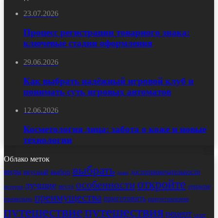
23.07.2026
Процесс регистрации товарного знака:
ключевые стадии оформления
29.06.2026
Как выбрать надёжный игровой клуб и
понимать суть игровых автоматов
12.06.2026
Косметология лица: забота о коже и новые
технологии
Облако меток
выбрать
виды
выбор
достопримечательности
вкусный
дома
откройте
особенности
лучшие
места
открытие
история
преимущества
приготовить
правильно
приготовления
путешествие
путешествия
рецепт
салат