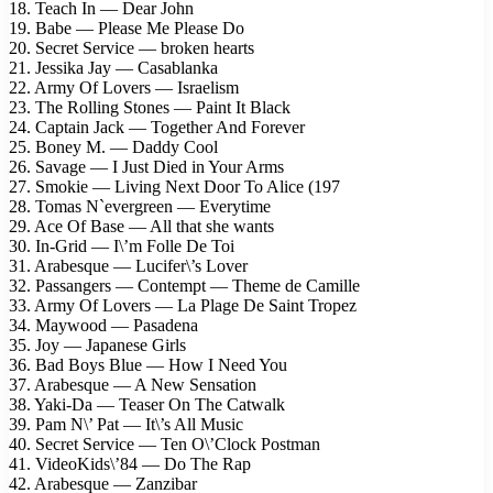
18. Teach In — Dear John
19. Babe — Please Me Please Do
20. Secret Service — broken hearts
21. Jessika Jay — Casablanka
22. Army Of Lovers — Israelism
23. The Rolling Stones — Paint It Black
24. Captain Jack — Together And Forever
25. Boney M. — Daddy Cool
26. Savage — I Just Died in Your Arms
27. Smokie — Living Next Door To Alice (197
28. Tomas N`evergreen — Everytime
29. Ace Of Base — All that she wants
30. In-Grid — I\’m Folle De Toi
31. Arabesque — Lucifer\’s Lover
32. Passangers — Contempt — Theme de Camille
33. Army Of Lovers — La Plage De Saint Tropez
34. Maywood — Pasadena
35. Joy — Japanese Girls
36. Bad Boys Blue — How I Need You
37. Arabesque — A New Sensation
38. Yaki-Da — Teaser On The Catwalk
39. Pam N\’ Pat — It\’s All Music
40. Secret Service — Ten O\’Clock Postman
41. VideoKids\’84 — Do The Rap
42. Arabesque — Zanzibar