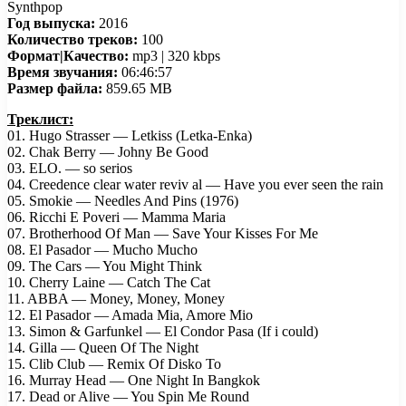
Synthpop
Год выпуска:
2016
Количество треков:
100
Формат|Качество:
mp3 | 320 kbps
Время звучания:
06:46:57
Размер файла:
859.65 MB
Треклист:
01. Hugo Strasser — Letkiss (Letka-Enka)
02. Chak Berry — Johny Be Good
03. ELO. — so serios
04. Creedence clear water reviv al — Have you ever seen the rain
05. Smokie — Needles And Pins (1976)
06. Ricchi E Poveri — Mamma Maria
07. Brotherhood Of Man — Save Your Kisses For Me
08. El Pasador — Mucho Mucho
09. The Cars — You Might Think
10. Cherry Laine — Catch The Cat
11. ABBA — Money, Money, Money
12. El Pasador — Amada Mia, Amore Mio
13. Simon & Garfunkel — El Condor Pasa (If i could)
14. Gilla — Queen Of The Night
15. Clib Club — Remix Of Disko To
16. Murray Head — One Night In Bangkok
17. Dead or Alive — You Spin Me Round