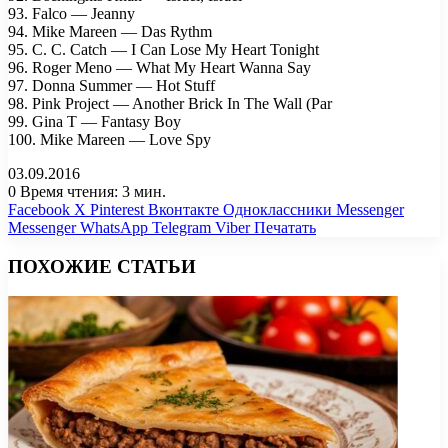
93. Falco — Jeanny
94. Mike Mareen — Das Rythm
95. C. C. Catch — I Can Lose My Heart Tonight
96. Roger Meno — What My Heart Wanna Say
97. Donna Summer — Hot Stuff
98. Pink Project — Another Brick In The Wall (Par
99. Gina T — Fantasy Boy
100. Mike Mareen — Love Spy
03.09.2016
0
Время чтения: 3 мин.
Facebook
X
Pinterest
Вконтакте
Одноклассники
Messenger
Messenger
WhatsApp
Telegram
Viber
Печатать
ПОХОЖИЕ СТАТЬИ