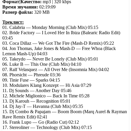
Формат|Качество:
mp3 | 320 kbps
Время звучания:
02:19:09
Размер файла:
320 MB
Треклист:
01. Calabria — Monday Morning (Club Mix) 05:15
02. Bride Factory — I Loved Her In Ibiza (Balearic Radio Edit)
03:45
03. Coca Dillaz — We Got The Fire (Mash-D Remix) 05:22
04. Jon Thomas, Jake Jones & Mash-D — Free Whoa (Black
Lemon Mash-Up) 04:03
05. Takeydo — Never Be Lonely (Club Mix) 05:01
06. Luke B — This One (Club Mix) 04:10
07. Ralf Velasquez — All Over Me (Insomnia Mix) 04:02
08. Phorsicht — Phreude 03:36
09. Tinie Fuse — Sparks 04:15
10. Modulares Klang Konzept — Hi Asia 07:29
11. Dj Sounds — Another Day 05:46
12. Michele Miglionico — Back In Time 05:28
13. Dj Karouh — Recognition 05:01
14. Dj Jay-T — Havanna (Club Mix) 05:35
15. Dj Combo & Papajam — Boom Boom (Marq Aurel & Rayman
Rave Remix Edit) 02:41
16. Frank Lupo — Go (Radio Cut) 02:12
17. Stereoliner — Technology (Club Mix) 07:15