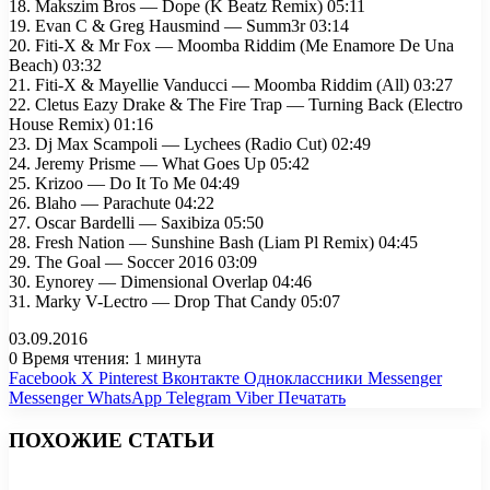
18. Makszim Bros — Dope (K Beatz Remix) 05:11
19. Evan C & Greg Hausmind — Summ3r 03:14
20. Fiti-X & Mr Fox — Moomba Riddim (Me Enamore De Una
Beach) 03:32
21. Fiti-X & Mayellie Vanducci — Moomba Riddim (All) 03:27
22. Cletus Eazy Drake & The Fire Trap — Turning Back (Electro
House Remix) 01:16
23. Dj Max Scampoli — Lychees (Radio Cut) 02:49
24. Jeremy Prisme — What Goes Up 05:42
25. Krizoo — Do It To Me 04:49
26. Blaho — Parachute 04:22
27. Oscar Bardelli — Saxibiza 05:50
28. Fresh Nation — Sunshine Bash (Liam Pl Remix) 04:45
29. The Goal — Soccer 2016 03:09
30. Eynorey — Dimensional Overlap 04:46
31. Marky V-Lectro — Drop That Candy 05:07
03.09.2016
0
Время чтения: 1 минута
Facebook
X
Pinterest
Вконтакте
Одноклассники
Messenger
Messenger
WhatsApp
Telegram
Viber
Печатать
ПОХОЖИЕ СТАТЬИ