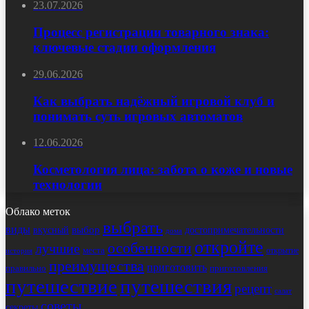
23.07.2026
Процесс регистрации товарного знака:
ключевые стадии оформления
29.06.2026
Как выбрать надёжный игровой клуб и
понимать суть игровых автоматов
12.06.2026
Косметология лица: забота о коже и новые
технологии
Облако меток
выбрать
виды
выбор
достопримечательности
вкусный
дома
откройте
особенности
лучшие
места
открытие
история
преимущества
приготовить
правильно
приготовления
путешествие
путешествия
рецепт
салат
советы
секреты