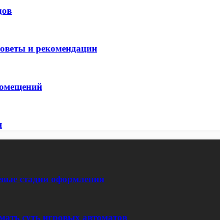
дов
советы и рекомендации
помещений
я
евые стадии оформления
мать суть игровых автоматов