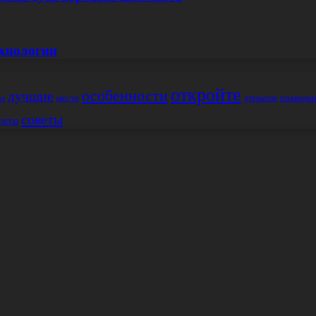
ехнологии
откройте
особенности
лучшие
места
правиль
открытие
ия
советы
реты