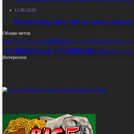
12.06.2026
Косметология лица: забота о коже и новые т
Облако меток
выбрать
виды
выбор
достопримечательности
вкусный
истор
дома
путешествие
путешествия
рецепт
сек
салат
Интересное