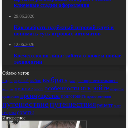
ключевые стадии оформления
29.06.2026
Как выбрать надёжный игровой клуб и
понимать суть игровых автоматов
12.06.2026
Косметология лица: забота о коже и новые
технологии
Облако меток
выбрать
виды
выбор
достопримечательности
вкусный
дома
откройте
особенности
лучшие
места
открытие
история
преимущества
приготовить
правильно
приготовления
путешествие
путешествия
рецепт
салат
советы
секреты
Интересное