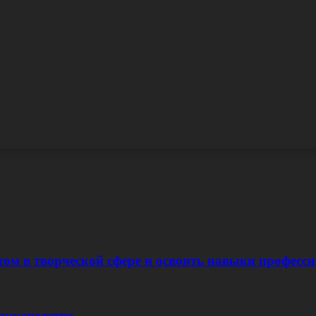
том в творческой сфере и освоить навыки професс
руководство