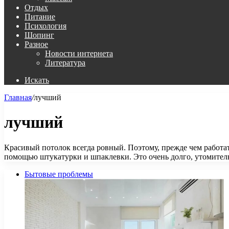
Отдых
Питание
Психология
Шопинг
Разное
Новости интернета
Литература
Искать
Главная
/
лучший
лучший
Красивый потолок всегда ровный. Поэтому, прежде чем работа
помощью штукатурки и шпаклевки. Это очень долго, утомите
Бытовые проблемы