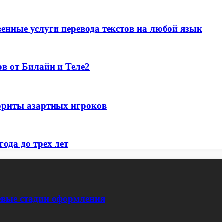
енные услуги перевода текстов на любой язык
ов от Билайн и Теле2
риты азартных игроков
года до трех лет
евые стадии оформления