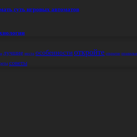
мать суть игровых автоматов
ехнологии
откройте
особенности
лучшие
места
правиль
открытие
ия
советы
реты