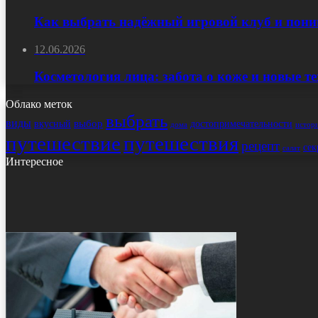
Как выбрать надёжный игровой клуб и пони
12.06.2026
Косметология лица: забота о коже и новые т
Облако меток
выбрать
виды
выбор
достопримечательности
вкусный
истор
дома
путешествие
путешествия
рецепт
сек
салат
Интересное