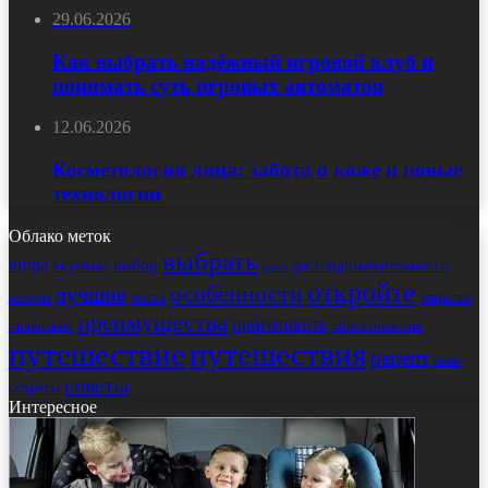
29.06.2026
Как выбрать надёжный игровой клуб и
понимать суть игровых автоматов
12.06.2026
Косметология лица: забота о коже и новые
технологии
Облако меток
выбрать
виды
выбор
достопримечательности
вкусный
дома
откройте
особенности
лучшие
места
открытие
история
преимущества
приготовить
правильно
приготовления
путешествие
путешествия
рецепт
салат
советы
секреты
Интересное