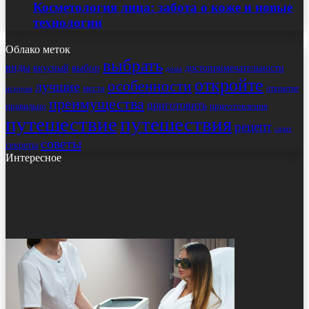
Косметология лица: забота о коже и новые
технологии
Облако меток
выбрать
виды
выбор
достопримечательности
вкусный
дома
откройте
особенности
лучшие
места
открытие
история
преимущества
приготовить
правильно
приготовления
путешествие
путешествия
рецепт
салат
советы
секреты
Интересное