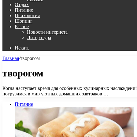
Отдых
Питание
Психология
Шопинг
Разное
Новости интернета
Литература
Искать
Главная
/
творогом
творогом
Когда наступает время для особенных кулинарных наслаждений
погрузимся в мир уютных домашних завтраков …
Питание