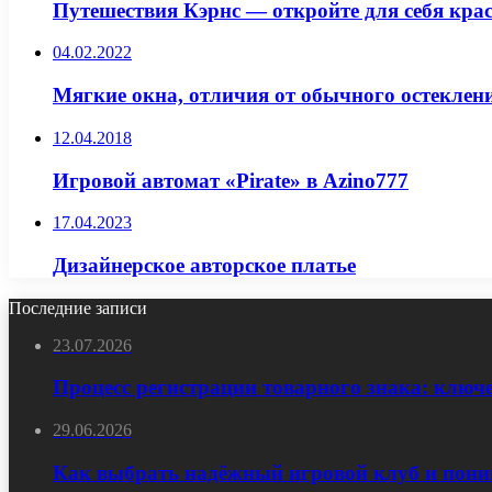
Путешествия Кэрнс — откройте для себя кра
04.02.2022
Мягкие окна, отличия от обычного остеклен
12.04.2018
Игровой автомат «Pirate» в Azino777
17.04.2023
Дизайнерское авторское платье
Последние записи
23.07.2026
Процесс регистрации товарного знака: ключ
29.06.2026
Как выбрать надёжный игровой клуб и пони