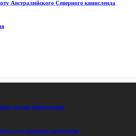
соту Австралийского Северного квинсленда
ия
евые стадии оформления
мать суть игровых автоматов