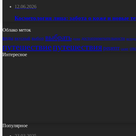
12.06.2026
Косметология лица: забота о коже и новые т
Облако меток
выбрать
виды
выбор
достопримечательности
вкусный
истор
дома
путешествие
путешествия
рецепт
сек
салат
Интересное
Популярное
23.03.2025