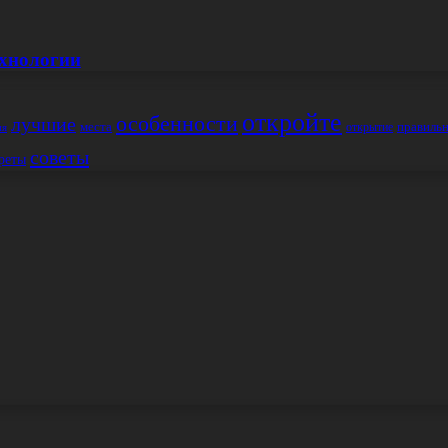
ехнологии
откройте
особенности
лучшие
места
правиль
открытие
ия
советы
реты