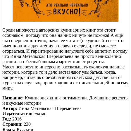
Среди множества авторских кулинарных книг эта стоит
особняком, потому что она на них ничуть не похожа! А еще
вы совершенно точно, начав ее читать (не удивляйтесь – это
именно книга для чтения в первую очередь), не сможете
оторваться. И гарантированно нагуляете себе аппетит, потому
что Инна Метельская-Шереметьева не просто великолепно
готовит и с бесшабашным азартом пишет рецепты.
Умеет невероятно интересно рассказывать околокулинарные
истории, которые то и дело заставляют улыбаться, когда,
например, читаешь о безоблачном советском детстве или о
курьезных случаях, происходивших с писательницей по всему
миру.
Название:
Кулинарная книга оптимистки. Домашние рецепты
и вкусные истории
Автор:
Инна Метельская-Шереметьева
Издательство:
Эксмо
Год:
2016
Страниц:
230
Язык:
Русский