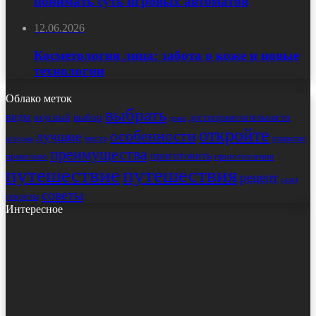
понимать суть игровых автоматов
12.06.2026
Косметология лица: забота о коже и новые
технологии
Облако меток
выбрать
виды
выбор
достопримечательности
вкусный
дома
откройте
особенности
лучшие
места
открытие
история
преимущества
приготовить
правильно
приготовления
путешествие
путешествия
рецепт
салат
советы
секреты
Интересное