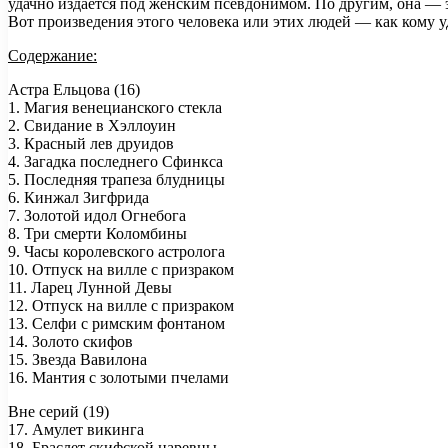
удачно издается под женским псевдонимом. По другим, она — э
Вот произведения этого человека или этих людей — как кому у
Содержание:
Астра Ельцова (16)
1. Магия венецианского стекла
2. Свидание в Хэллоуин
3. Красный лев друидов
4. Загадка последнего Сфинкса
5. Последняя трапеза блудницы
6. Кинжал Зигфрида
7. Золотой идол Огнебога
8. Три смерти Коломбины
9. Часы королевского астролога
10. Отпуск на вилле с призраком
11. Ларец Лунной Девы
12. Отпуск на вилле с призраком
13. Селфи с римским фонтаном
14. Золото скифов
15. Звезда Вавилона
16. Мантия с золотыми пчелами
Вне серий (19)
17. Амулет викинга
18. Браслет скифской царевны