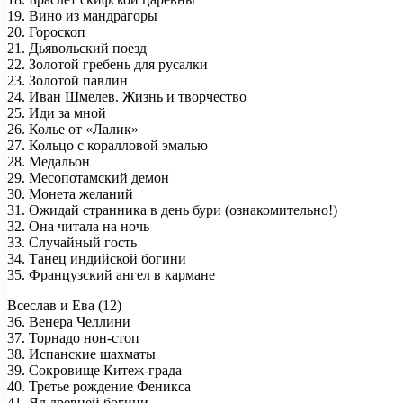
19. Вино из мандрагоры
20. Гороскоп
21. Дьявольский поезд
22. Золотой гребень для русалки
23. Золотой павлин
24. Иван Шмелев. Жизнь и творчество
25. Иди за мной
26. Колье от «Лалик»
27. Кольцо с коралловой эмалью
28. Медальон
29. Месопотамский демон
30. Монета желаний
31. Ожидай странника в день бури (ознакомительно!)
32. Она читала на ночь
33. Случайный гость
34. Танец индийской богини
35. Французский ангел в кармане
Всеслав и Ева (12)
36. Венера Челлини
37. Торнадо нон-стоп
38. Испанские шахматы
39. Сокровище Китеж-града
40. Третье рождение Феникса
41. Яд древней богини