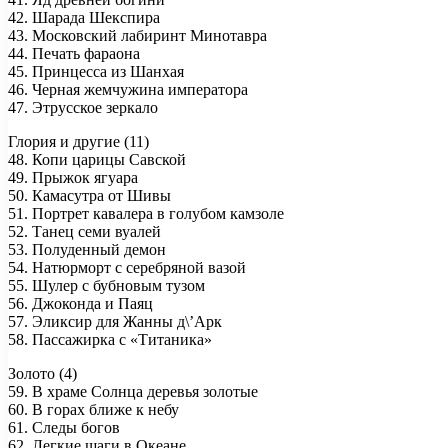
42. Шарада Шекспира
43. Московский лабиринт Минотавра
44. Печать фараона
45. Принцесса из Шанхая
46. Черная жемчужина императора
47. Этрусское зеркало
Глория и другие (11)
48. Копи царицы Савской
49. Прыжок ягуара
50. Камасутра от Шивы
51. Портрет кавалера в голубом камзоле
52. Танец семи вуалей
53. Полуденный демон
54. Натюрморт с серебряной вазой
55. Шулер с бубновым тузом
56. Джоконда и Паяц
57. Эликсир для Жанны д\’Арк
58. Пассажирка с «Титаника»
Золото (4)
59. В храме Солнца деревья золотые
60. В горах ближе к небу
61. Следы богов
62. Легкие шаги в Океане