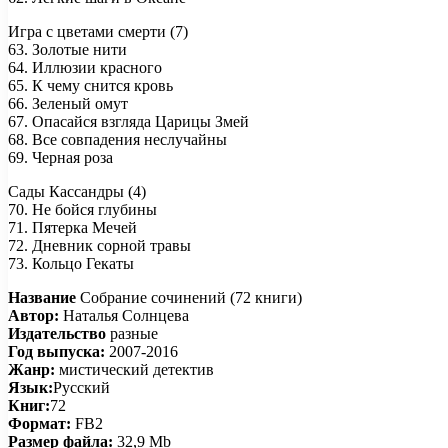
Игра с цветами смерти (7)
63. Золотые нити
64. Иллюзии красного
65. К чему снится кровь
66. Зеленый омут
67. Опасайся взгляда Царицы Змей
68. Все совпадения неслучайны
69. Черная роза
Сады Кассандры (4)
70. Не бойся глубины
71. Пятерка Мечей
72. Дневник сорной травы
73. Кольцо Гекаты
Название
Собрание сочинений (72 книги)
Автор:
Наталья Солнцева
Издательство
разные
Год выпуска:
2007-2016
Жанр:
мистический детектив
Язык:
Русский
Книг:
72
Формат:
FB2
Размер файла:
32,9 Mb