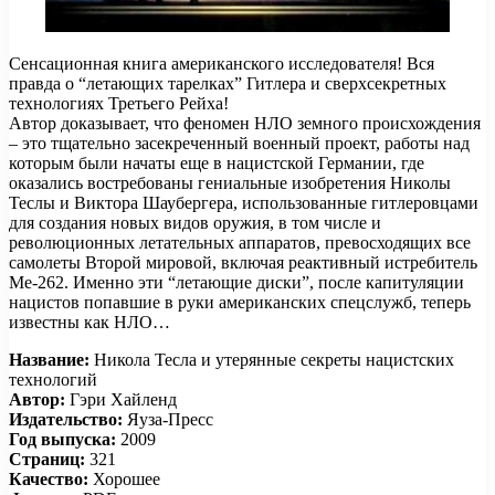
Сенсационная книга американского исследователя! Вся
правда о “летающих тарелках” Гитлера и сверхсекретных
технологиях Третьего Рейха!
Автор доказывает, что феномен НЛО земного происхождения
– это тщательно засекреченный военный проект, работы над
которым были начаты еще в нацистской Германии, где
оказались востребованы гениальные изобретения Николы
Теслы и Виктора Шаубергера, использованные гитлеровцами
для создания новых видов оружия, в том числе и
революционных летательных аппаратов, превосходящих все
самолеты Второй мировой, включая реактивный истребитель
Ме-262. Именно эти “летающие диски”, после капитуляции
нацистов попавшие в руки американских спецслужб, теперь
известны как НЛО…
Название:
Никола Тесла и утерянные секреты нацистских
технологий
Автор:
Гэри Хайленд
Издательство:
Яуза-Пресс
Год выпуска:
2009
Страниц:
321
Качество:
Хорошее