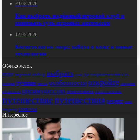
29.06.2026
Как выбрать надёжный игровой клуб и
понимать суть игровых автоматов
12.06.2026
Косметология лица: забота о коже и новые
технологии
Облако меток
выбрать
виды
выбор
достопримечательности
вкусный
дома
откройте
особенности
лучшие
места
открытие
история
преимущества
приготовить
правильно
приготовления
путешествие
путешествия
рецепт
салат
советы
секреты
Интересное