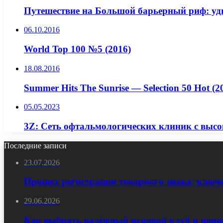
Путешествие на Большой барьерный риф: уд
06.10.2016
World Top 100 №5 (2016)
18.08.2016
Summer Hits The Sunrise — Selection 50 Hot (2
05.05.2023
3Z: Сеть офтальмологических клиник с выс
Последние записи
23.07.2026
Процесс регистрации товарного знака: ключ
29.06.2026
Как выбрать надёжный игровой клуб и пони