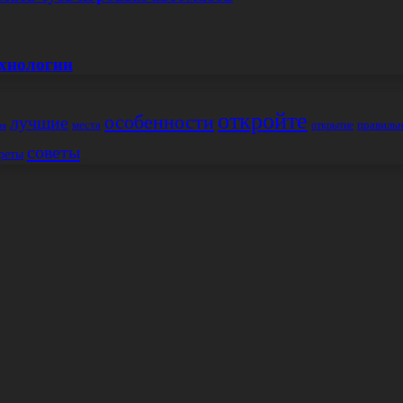
ехнологии
откройте
особенности
лучшие
места
правиль
открытие
ия
советы
реты