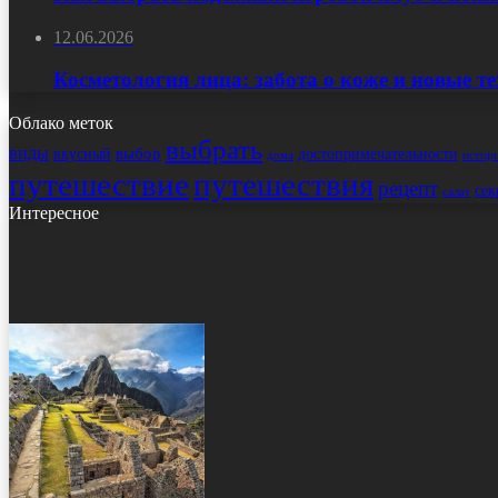
12.06.2026
Косметология лица: забота о коже и новые т
Облако меток
выбрать
виды
выбор
достопримечательности
вкусный
истор
дома
путешествие
путешествия
рецепт
сек
салат
Интересное