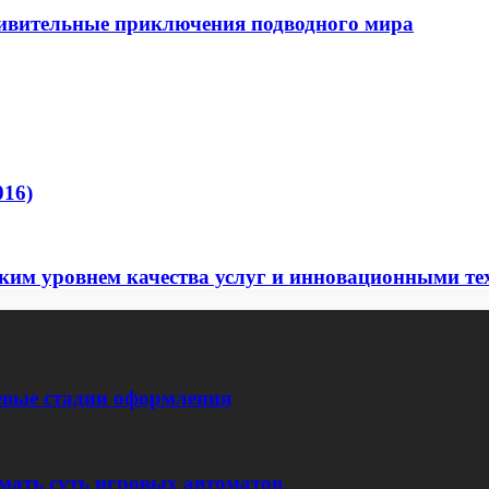
ивительные приключения подводного мира
016)
оким уровнем качества услуг и инновационными т
евые стадии оформления
мать суть игровых автоматов