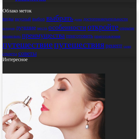
Облако меток
выбрать
виды
выбор
достопримечательности
вкусный
дома
откройте
особенности
лучшие
места
открытие
история
преимущества
приготовить
правильно
приготовления
путешествие
путешествия
рецепт
салат
советы
секреты
Интересное