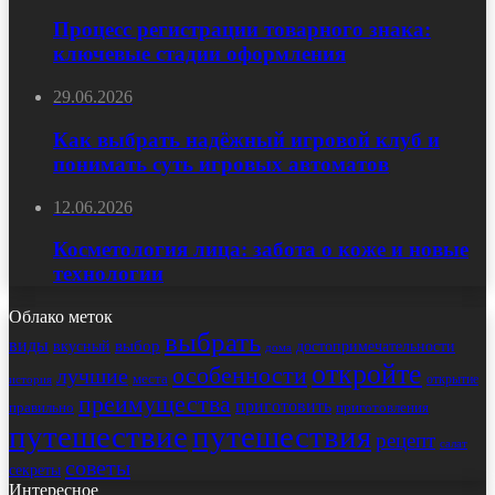
Процесс регистрации товарного знака:
ключевые стадии оформления
29.06.2026
Как выбрать надёжный игровой клуб и
понимать суть игровых автоматов
12.06.2026
Косметология лица: забота о коже и новые
технологии
Облако меток
выбрать
виды
выбор
достопримечательности
вкусный
дома
откройте
особенности
лучшие
места
открытие
история
преимущества
приготовить
правильно
приготовления
путешествие
путешествия
рецепт
салат
советы
секреты
Интересное