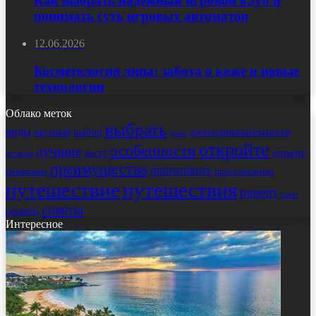
Как выбрать надёжный игровой клуб и
понимать суть игровых автоматов
12.06.2026
Косметология лица: забота о коже и новые
технологии
Облако меток
выбрать
виды
выбор
достопримечательности
вкусный
дома
откройте
особенности
лучшие
места
открытие
история
преимущества
приготовить
правильно
приготовления
путешествие
путешествия
рецепт
салат
советы
секреты
Интересное